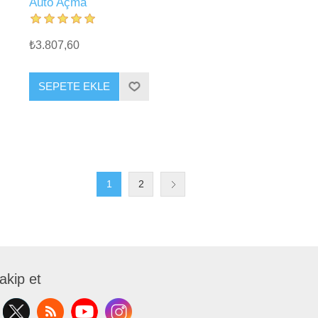
Auto Açma
₺3.807,60
SEPETE EKLE
1
2
takip et