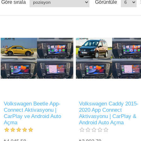
Göre sırala
Görüntüle
Volkswagen Beetle App-
Volkswagen Caddy 2015-
Connect Aktivasyonu |
2020 App Connect
CarPlay ve Android Auto
Aktivasyonu | CarPlay &
Açma
Android Auto Açma