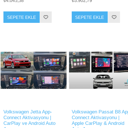
₺4.045,58
₺3.902,79
SEPETE EKLE
SEPETE EKLE
Volkswagen Jetta App-
Volkswagen Passat B8 Ap
Connect Aktivasyonu |
Connect Aktivasyonu |
CarPlay ve Android Auto
Apple CarPlay & Android