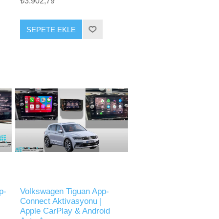
₺3.902,79
SEPETE EKLE
p-
Volkswagen Tiguan App-
Connect Aktivasyonu |
Apple CarPlay & Android