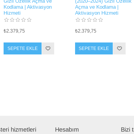
Gizli Özellik Açma ve
(2020–2024) Gizli Özellik
Kodlama | Aktivasyon
Açma ve Kodlama |
Hizmeti
Aktivasyon Hizmeti
₺2.379,75
₺2.379,75
SEPETE EKLE
SEPETE EKLE
eri hizmetleri
Hesabım
Bizi 