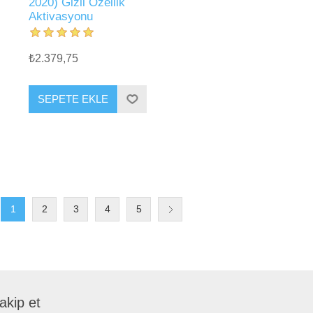
2020) Gizli Özellik
Aktivasyonu
₺2.379,75
SEPETE EKLE
1
2
3
4
5
takip et