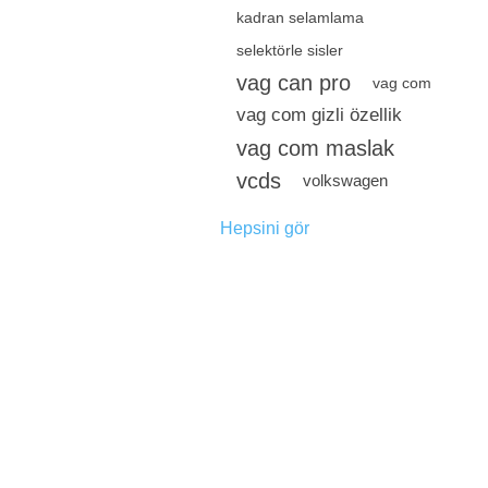
kadran selamlama
selektörle sisler
vag can pro
vag com
vag com gizli özellik
vag com maslak
vcds
volkswagen
Hepsini gör