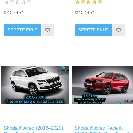
₺2.379,75
₺2.379,75
SEPETE EKLE
SEPETE EKLE
Skoda Kodiaq (2016–2020)
Skoda Kodiaq Facelift