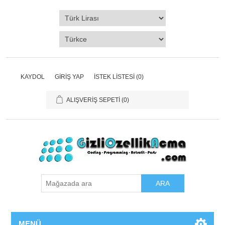
KAYDOL
GIRIŞ YAP
İSTEK LISTESI
(0)
ALIŞVERIŞ SEPETI
(0)
ARA
MENÜ