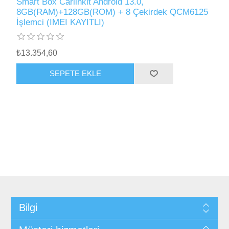
Smart Box Carlinkit Android 13.0,
8GB(RAM)+128GB(ROM) + 8 Çekirdek QCM6125
İşlemci (IMEI KAYITLI)
₺13.354,60
SEPETE EKLE
Bilgi