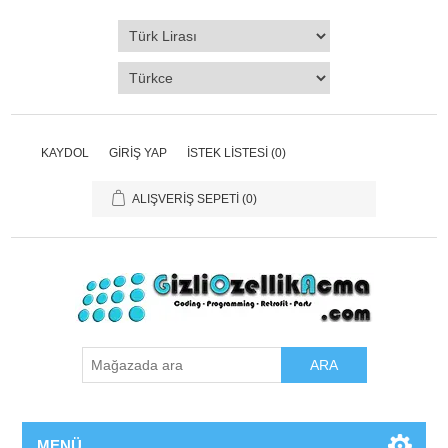
KAYDOL
GIRIŞ YAP
İSTEK LISTESI
(0)
ALIŞVERIŞ SEPETI
(0)
ARA
MENÜ