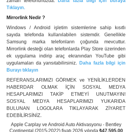
zaman telefonunuzda.
Daha fazla bilgi için buraya
Tıklayın.
Mirrorlink Nedir ?
Windows / Android işletim sistemlerine sahip kısıtlı
sayıda telefonda kullanılabilen sistemdir. Genellikle
Samsung marka telefonların çoğunda mevcuttur.
Mirrorlink desteği olan telefonlarda Play Store üzerinden
ek uygulama indirip araç ekranından YouTube gibi
uygulamaları da yansıtabilirsiniz.
Daha fazla bilgi için
Burayı tıklayın
REFERANSLARIMIZI GÖRMEK ve YENİLİKLERDEN
HABERDAR OLMAK İÇİN SOSYAL MEDYA
HESAPLARIMIZI TAKİP ETMEYİ UNUTMAYIN!
SOSYAL MEDYA HESAPLARIMIZI YUKARIDA
BULUNAN LOGOLARA TIKLAYARAK ZİYARET
EDEBİLİRSİNİZ.
Apple Carplay ve Android Auto Aktivasyonu - Bentley
Continental (2015-2022) fiyatı 2026 yılında
₺47.595,00