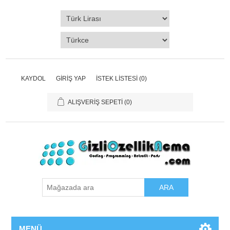
KAYDOL
GIRIŞ YAP
İSTEK LISTESI
(0)
ALIŞVERIŞ SEPETI
(0)
ARA
MENÜ