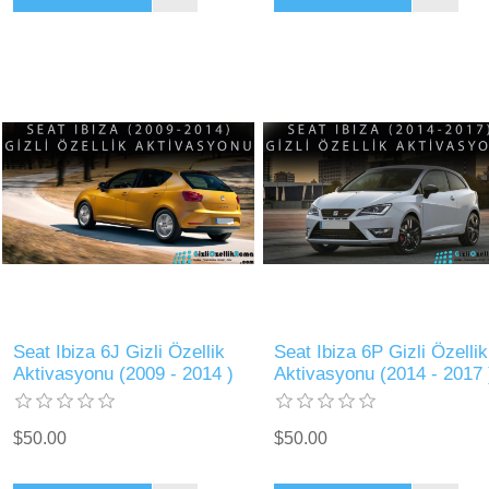
Seat Ibiza 6J Gizli Özellik
Seat Ibiza 6P Gizli Özellik
Aktivasyonu (2009 - 2014 )
Aktivasyonu (2014 - 2017 
$50.00
$50.00