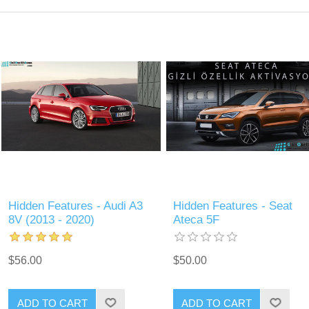
Hidden Features - Audi A3
Hidden Features - Seat
8V (2013 - 2020)
Ateca 5F
$56.00
$50.00
ADD TO CART
ADD TO CART