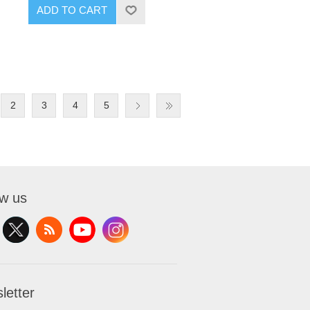
ADD TO CART
2
3
4
5
ow us
letter