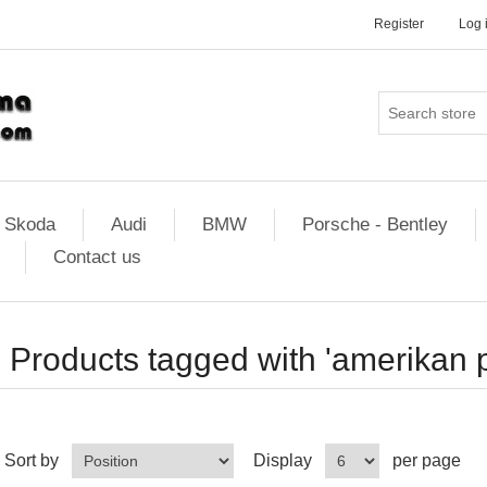
Register
Log 
Skoda
Audi
BMW
Porsche - Bentley
Contact us
Products tagged with 'amerikan 
Sort by
Display
per page