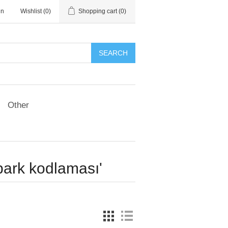
in
Wishlist
(0)
Shopping cart
(0)
SEARCH
Other
park kodlaması'