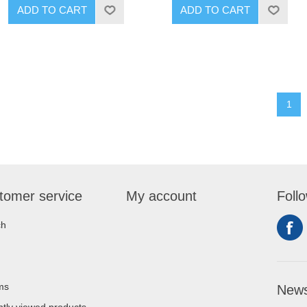
ADD TO CART
ADD TO CART
1
tomer service
My account
Foll
ch
ms
News
tly viewed products