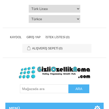
KAYDOL
GIRIŞ YAP
İSTEK LISTESI
(0)
ALIŞVERIŞ SEPETI
(0)
ARA
MENÜ