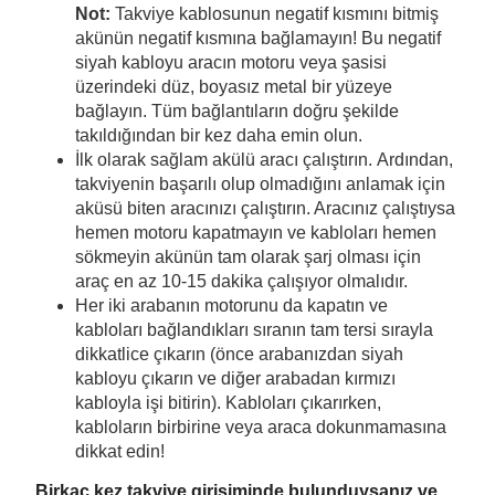
Not:
Takviye kablosunun negatif kısmını bitmiş
akünün negatif kısmına bağlamayın! Bu negatif
siyah kabloyu aracın motoru veya şasisi
üzerindeki düz, boyasız metal bir yüzeye
bağlayın. Tüm bağlantıların doğru şekilde
takıldığından bir kez daha emin olun.
İlk olarak sağlam akülü aracı çalıştırın. Ardından,
takviyenin başarılı olup olmadığını anlamak için
aküsü biten aracınızı çalıştırın. Aracınız çalıştıysa
hemen motoru kapatmayın ve kabloları hemen
sökmeyin akünün tam olarak şarj olması için
araç en az 10-15 dakika çalışıyor olmalıdır.
Her iki arabanın motorunu da kapatın ve
kabloları bağlandıkları sıranın tam tersi sırayla
dikkatlice çıkarın (önce arabanızdan siyah
kabloyu çıkarın ve diğer arabadan kırmızı
kabloyla işi bitirin). Kabloları çıkarırken,
kabloların birbirine veya araca dokunmamasına
dikkat edin!
Birkaç kez takviye girişiminde bulunduysanız ve