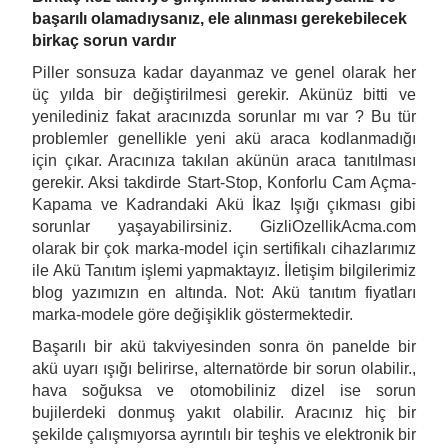
başarılı olamadıysanız, ele alınması gerekebilecek
birkaç sorun vardır
Piller sonsuza kadar dayanmaz ve genel olarak her
üç yılda bir değiştirilmesi gerekir. Akünüz bitti ve
yenilediniz fakat aracınızda sorunlar mı var ? Bu tür
problemler genellikle yeni akü araca kodlanmadığı
için çıkar. Aracınıza takılan akünün araca tanıtılması
gerekir. Aksi takdirde Start-Stop, Konforlu Cam Açma-
Kapama ve Kadrandaki Akü İkaz Işığı çıkması gibi
sorunlar yaşayabilirsiniz.
GizliOzellikAcma.com
olarak bir çok marka-model için sertifikalı cihazlarımız
ile Akü Tanıtım işlemi yapmaktayız. İletişim bilgilerimiz
blog yazımızın en altında. Not: Akü tanıtım fiyatları
marka-modele göre değişiklik göstermektedir.
Başarılı bir akü takviyesinden sonra ön panelde bir
akü uyarı ışığı belirirse, alternatörde bir sorun olabilir.,
hava soğuksa ve otomobiliniz dizel ise sorun
bujilerdeki donmuş yakıt olabilir. Aracınız hiç bir
şekilde çalışmıyorsa ayrıntılı bir teşhis ve elektronik bir