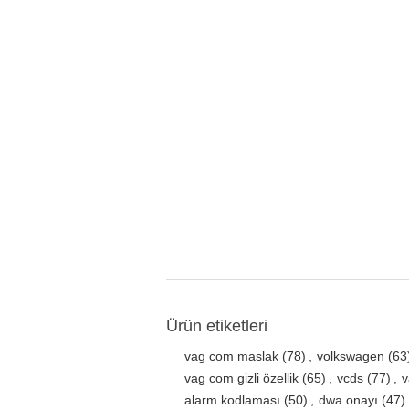
Ürün etiketleri
vag com maslak
(78)
,
volkswagen
(63
vag com gizli özellik
(65)
,
vcds
(77)
,
v
alarm kodlaması
(50)
,
dwa onayı
(47)