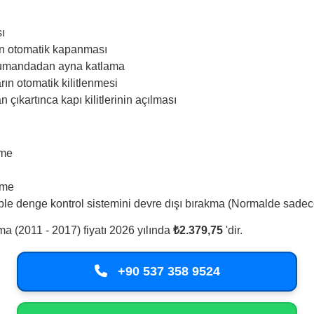
sı
n otomatik kapanması
 kumandadan ayna katlama
rın otomatik kilitlenmesi
 çıkartınca kapı kilitlerinin açılması
rme
rme
 denge kontrol sistemini devre dışı bırakma (Normalde sadece an
a (2011 - 2017) fiyatı 2026 yılında
₺2.379,75
'dir.
+90 537 358 9524