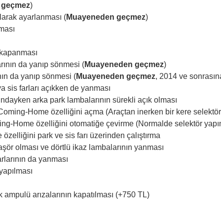
 geçmez
)
larak ayarlanması (
Muayeneden geçmez
)
nması
n kapanması
rının da yanıp sönmesi (
Muayeneden geçmez
)
nın da yanıp sönmesi (
Muayeneden geçmez
, 2014 ve sonrasın
ya sis farları açıkken de yanması
ndayken arka park lambalarının sürekli açık olması
oming-Home özelliğini açma (Araçtan inerken bir kere selektör
ng-Home özelliğini otomatiğe çevirme (Normalde selektör yapın
lliğini park ve sis farı üzerinden çalıştırma
laşör olması ve dörtlü ikaz lambalarının yanması
arlarının da yanması
 yapılması
k ampulü arızalarının kapatılması (+750 TL)