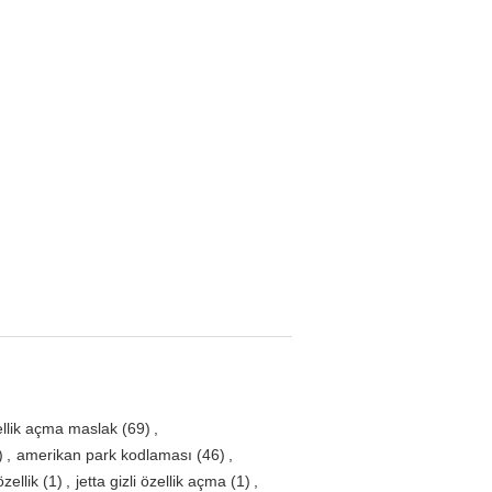
zellik açma maslak
(69)
,
)
,
amerikan park kodlaması
(46)
,
özellik
(1)
,
jetta gizli özellik açma
(1)
,