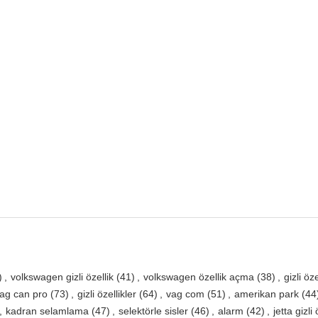
)
,
volkswagen gizli özellik
(41)
,
volkswagen özellik açma
(38)
,
gizli ö
ag can pro
(73)
,
gizli özellikler
(64)
,
vag com
(51)
,
amerikan park
(44
,
kadran selamlama
(47)
,
selektörle sisler
(46)
,
alarm
(42)
,
jetta gizli 