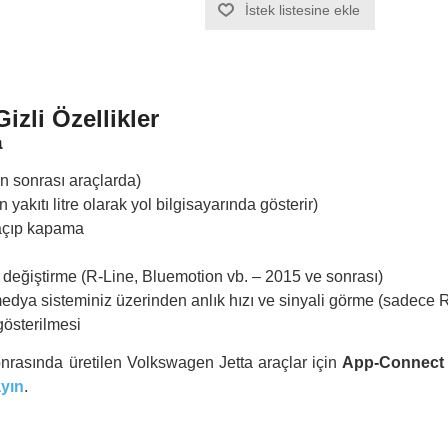
İstek listesine ekle
izli Özellikler
a
 sonrası araçlarda)
 yakıtı litre olarak yol bilgisayarında gösterir)
 açıp kapama
 değiştirme (R-Line, Bluemotion vb. – 2015 ve sonrası)
imedya sisteminiz üzerinden anlık hızı ve sinyali görme (sadece
gösterilmesi
rasında üretilen Volkswagen Jetta araçlar için
App-Connect 
ayın
.