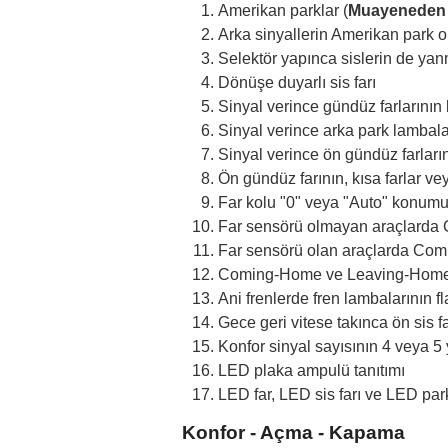
Amerikan parklar (
Muayeneden
Arka sinyallerin Amerikan park o
Selektör yapınca sislerin de ya
Dönüşe duyarlı sis farı
Sinyal verince gündüz farlarını
Sinyal verince arka park lambala
Sinyal verince ön gündüz farları
Ön gündüz farının, kısa farlar ve
Far kolu "0" veya "Auto" konumu
Far sensörü olmayan araçlarda C
Far sensörü olan araçlarda Comi
Coming-Home ve Leaving-Home öze
Ani frenlerde fren lambalarının f
Gece geri vitese takınca ön sis f
Konfor sinyal sayısının 4 veya 5
LED plaka ampulü tanıtımı
LED far, LED sis farı ve LED par
Konfor - Açma - Kapama