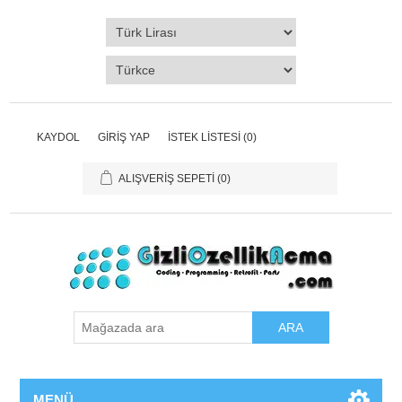
KAYDOL
GIRIŞ YAP
İSTEK LISTESI
(0)
ALIŞVERIŞ SEPETI
(0)
ARA
MENÜ