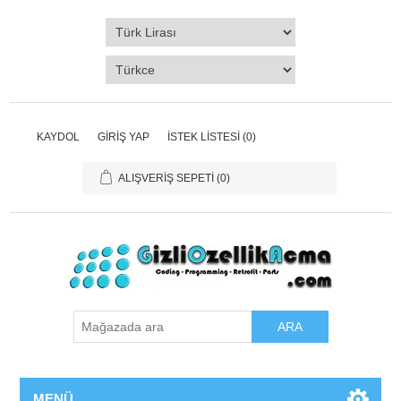
KAYDOL
GIRIŞ YAP
İSTEK LISTESI
(0)
ALIŞVERIŞ SEPETI
(0)
ARA
MENÜ