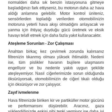
normalden daha sık benzin istasyonuna gitmeye
başladığınızı fark ettiyseniz, bu motorun daha az hava
aldığı anlamına gelebilir. Motor kontrol üniteniz,
sensörlerden topladığı verilerden otomobilinizin
motoruna yeterli hava akışı olmadığını anlayacak ve
yanma için ihtiyaç duyduğu gücü üretmek ve eksik
havayı telafi etmek için daha fazla yakıt kullanacaktır.
Ateşleme Sorunları - Zor Çalışması
Anahtarı birkaç kez çevirmek zorunda kalırsanız
filtrenizin tıkanmış olması yüksek ihtimaldir. Nedeni
ise, tüm pislikler havanın bujilere ulaşmasını
engelliyor ve bu nedenle yakıtı uygun şekilde
ateşleyemiyor. Nasıl ciğerlerimizde sorun olduğunda
öksürüyorsak, otomobilimizin de ciğeri tıkalı olduğu
için öksürüyor ve zor çalışıyor.
Zayıf ivmelenme
Hava filtrenizde biriken kir ve partiküller motor gücünü
ve performansını düşürebilir. Aracınız, gaza
yüklendiğinizde eskisi gibi tepki vermiyor ise daha iyi