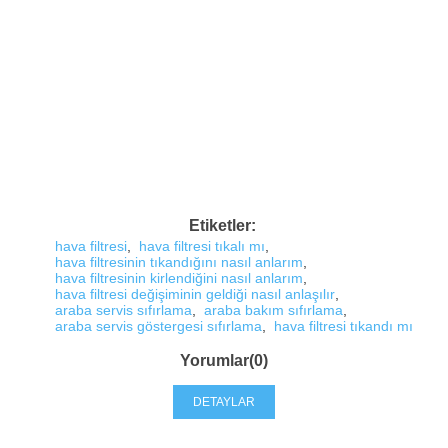
Etiketler:
hava filtresi
,
hava filtresi tıkalı mı
,
hava filtresinin tıkandığını nasıl anlarım
,
hava filtresinin kirlendiğini nasıl anlarım
,
hava filtresi değişiminin geldiği nasıl anlaşılır
,
araba servis sıfırlama
,
araba bakım sıfırlama
,
araba servis göstergesi sıfırlama
,
hava filtresi tıkandı mı
Yorumlar(0)
DETAYLAR