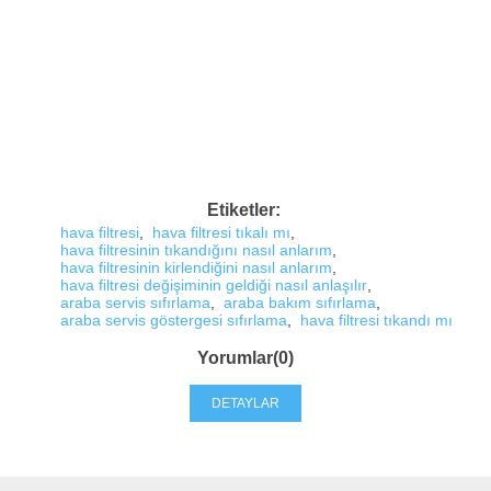
Etiketler:
hava filtresi
,
hava filtresi tıkalı mı
,
hava filtresinin tıkandığını nasıl anlarım
,
hava filtresinin kirlendiğini nasıl anlarım
,
hava filtresi değişiminin geldiği nasıl anlaşılır
,
araba servis sıfırlama
,
araba bakım sıfırlama
,
araba servis göstergesi sıfırlama
,
hava filtresi tıkandı mı
Yorumlar(0)
DETAYLAR