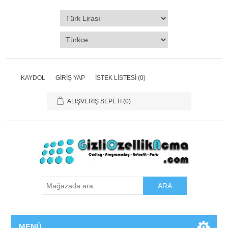
KAYDOL
GIRIŞ YAP
İSTEK LISTESI
(0)
ALIŞVERIŞ SEPETI
(0)
ARA
MENÜ