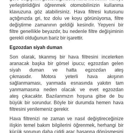
yerleştirildiğini öğrenmek otomobilinizin kullanma
klavuzuna göz atabilirsiniz. Hava filtresi kutusunu
açtığınızda gri, toz dolu ve koyu görünüyorsa, filtre
değiştirme zamanının geldiği kesindir. Yepyeni bir
filtre genellikle beyazdır, bu nedenle filtre değişiminin
gerekli olduğunun bariz bir işarettir.
Egzozdan siyah duman
Son olarak, tıkanmış bir hava filtresini incelerken
aranacak başka bir görsel ipucu; egzozdan gelen
siyah duman ve hatta egzozdan ateş
çıkmasıdır. Motora yeterli hava akışının
sağlanmaması, yanmada esnasında yakıtın tam
yanmamasına neden olacak ve evet egzozdan
ateş çıkacaktır. Bazılarımızın hoşuna gitse de bu
büyük bir sorundur. Böyle bir durumda hemen hava
filtresini yenilemeniz gerekir.
Hava filtrenizi ne zaman ve nasıl değiştireceğinize
ilişkin temel bakım bilgilerini öğrenmek, herhangi bir
küçük sorunun daha ciddi araç hasarına dönüşmesini